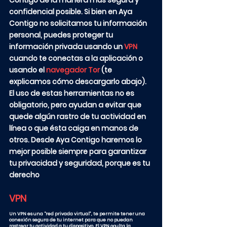
Contigo de la manera más segura y
confidencial posible. Si bien en Aya
Contigo no solicitamos tu información
personal, puedes proteger tu
información privada usando un
VPN
cuando te conectas a la aplicación o
usando el
navegador Tor
(te
explicamos cómo descargarlo abajo).
El uso de estas herramientas no es
obligatorio, pero ayudan a evitar que
quede algún rastro de tu actividad en
línea o que ésta caiga en manos de
otros. Desde Aya Contigo haremos lo
mejor posible siempre para garantizar
tu privacidad y seguridad, porque es tu
derecho
VPN
Un VPN es una “red privada virtual”, te permite tener una
conexión segura de tu internet para que no puedan
rastrear tu actividad a tu dispositivo. El VPN oculta la