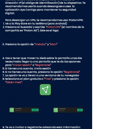
dirección IP (el código de identificación) de tu dispositivo. Te
recomendamos usarla cuando descargues o uses la
aplicación Aya Contigo para mantener tu seguridad
digital.
Para descargar un VPN, te recomendamos usar ProtonVPN:
Ve a la Play Store en tu teléfono (para Android)
Presiona el buscador y escribe “
ProtonVPN
” (el nombre de la
compañía es “Proton AG”). Este es el logo:
sdfdfadf​
sfadfsdfd
asdfsdfdf
Presiona la opción de “
Instalar
” y “
Abrir
”
sdfdfadf​
sfadfsdfd
asdfsdfdf
Vas a tener que mover tu dedo sobre la pantalla unas dos
veces hasta llegar a una pantalla que te da las opciones
para “
Iniciar sesión
” o “
Registrarse
”
Si tienes una cuenta, inicia sesión
Si no tienes una cuenta, presiona la opción “
Registrarse
”
La opción te va a llevar a una ventana de tu navegador
Selecciona el plan gratuito o “
Free
” y presiona la opción
“
Obtén Free
”:
sdfdfadf​
sfadfsdfd
skdfjdskdfjdkf
skfjldkfjlkfjdljkf
slakdjfkdjfdkjfd
sakdjfkdfjd;kjfd
asdfsdfdfsfdff
sfdfdf
Te va a invitar a registrarte colocando esta información: