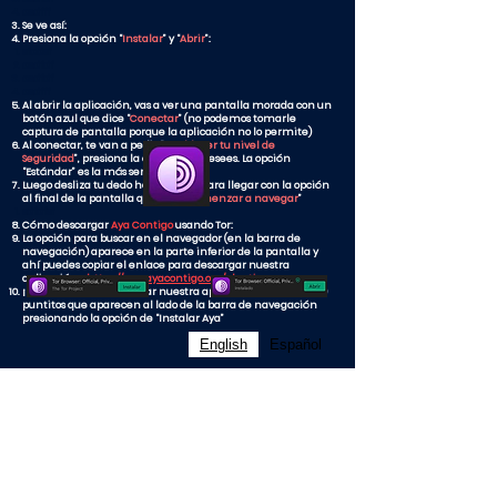
asdfff
Se ve así:
Presiona la opción “
Instalar
” y “
Abrir
”:
sfadsf​
asdfdf
asdfdf
asdfff
Al abrir la aplicación, vas a ver una pantalla morada con un
botón azul que dice “
Conectar
” (no podemos tomarle
captura de pantalla porque la aplicación no lo permite)
Al conectar, te van a pedir “
Establecer tu nivel de
Seguridad
”, presiona la opción que desees. La opción
“Estándar” es la más sencilla
Luego desliza tu dedo hacia arriba para llegar con la opción
al final de la pantalla que dice “
Comenzar a navegar
”
sdfdfsf​
Cómo descargar
Aya Contigo
usando Tor:
La opción para buscar en el navegador (en la barra de
navegación) aparece en la parte inferior de la pantalla y
ahí puedes copiar el enlace para descargar nuestra
aplicación:
https://app.ayacontigo.org/abortion
¡Listo! Ya podrás descargar nuestra aplicación en los tres (3)
puntitos que aparecen al lado de la barra de navegación
presionando la opción de “Instalar Aya”
English
Español